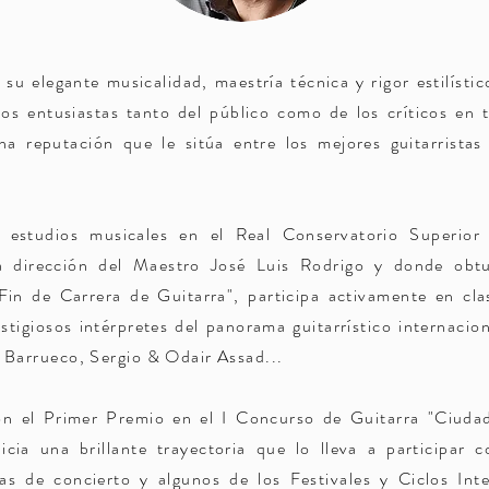
su elegante musicalidad, maestría técnica y rigor estilísti
os entusiastas tanto del público como de los críticos en
a reputación que le sitúa entre los mejores guitarristas
s estudios musicales en el Real Conservatorio Superio
a dirección del Maestro José Luis Rodrigo y donde obt
Fin de Carrera de Guitarra", participa activamente en cla
stigiosos intérpretes del panorama guitarrístico internaci
 Barrueco, Sergio & Odair Assad...
n el Primer Premio en el I Concurso de Guitarra "Ciuda
cia una brillante trayectoria que lo lleva a participar 
as de concierto y algunos de los Festivales y Ciclos Int