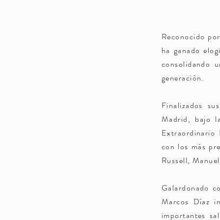
Reconocido por 
ha ganado elogi
consolidando un
generación.
Finalizados su
Madrid, bajo l
Extraordinario 
con los más pre
Russell, Manuel
Galardonado co
Marcos Díaz ini
importantes sal