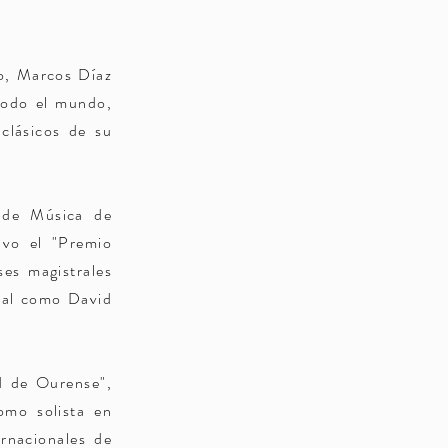
co, Marcos Díaz
 todo el mundo,
 clásicos de su
r de Música de
uvo el "Premio
ses magistrales
onal como David
d de Ourense",
como solista en
ernacionales de