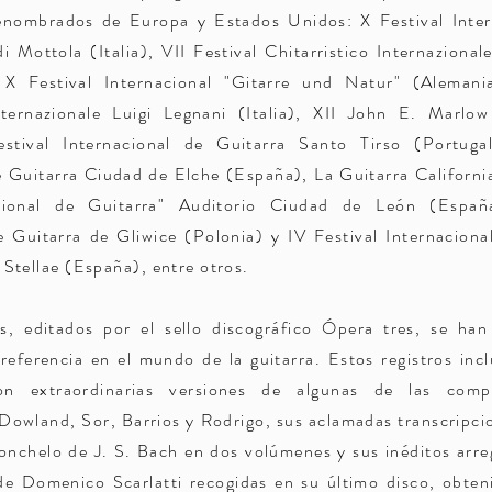
enombrados de Europa y Estados Unidos: X Festival Intern
i Mottola (Italia), VII Festival Chitarristico Internazional
), X Festival Internacional "Gitarre und Natur" (Alemani
Internazionale Luigi Legnani (Italia), XII John E. Marlo
stival Internacional de Guitarra Santo Tirso (Portugal
e Guitarra Ciudad de Elche (España), La Guitarra Califor
acional de Guitarra" Auditorio Ciudad de León (Españ
e Guitarra de Gliwice (Polonia) y IV Festival Internacion
Stellae (España), entre otros.
, editados por el sello discográfico Ópera tres, se han
referencia en el mundo de la guitarra. Estos registros inc
con extraordinarias versiones de algunas de las comp
Dowland, Sor, Barrios y Rodrigo, sus aclamadas transcripcio
lonchelo de J. S. Bach en dos volúmenes y sus inéditos arre
de Domenico Scarlatti recogidas en su último disco, obte