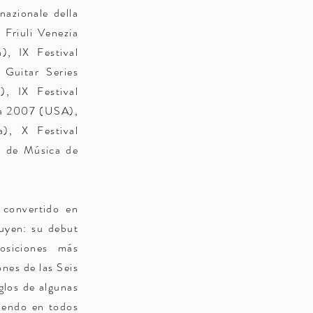
azionale della
e Friuli Venezia
a), IX Festival
w Guitar Series
), IX Festival
nia 2007 (USA),
a), X Festival
al de Música de
 convertido en
luyen: su debut
osiciones más
nes de las Seis
glos de algunas
niendo en todos