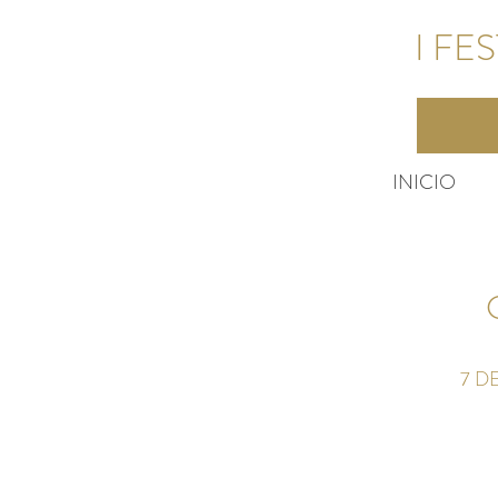
I FE
INICIO
7 D