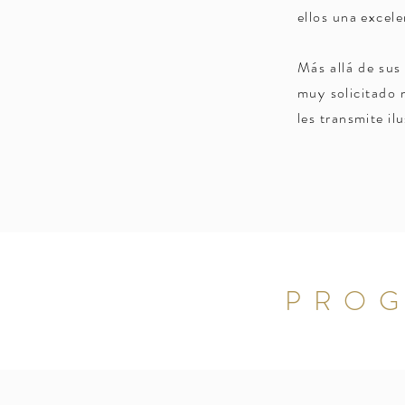
ellos una excele
Más allá de sus
muy solicitado 
les transmite il
PROG