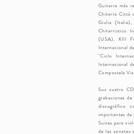
Guitarra más r
Chitarra Città d
Giulia (Italia
Chitarristico 
(USA), XIII Fe
Internacional d
"Ciclo Intern
Internacional d
Compostela Via 
Sus cuatro CDs
grabaciones de 
discográfico 
importantes de 
Suites para vio
de las sonatas 