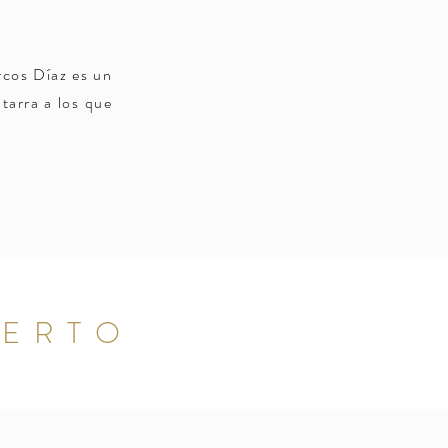
rcos Díaz es un
tarra a los que
IERTO