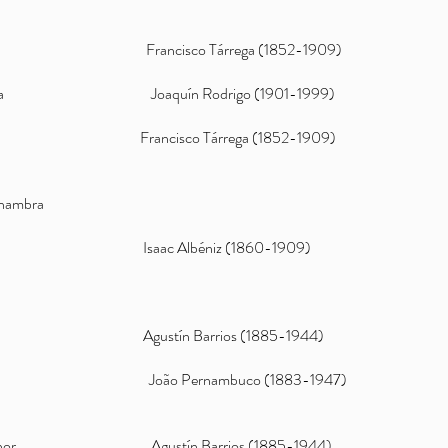
abe Francisco Tárrega (1852-1909)
y Danza Joaquín Rodrigo (1901-1999)
ancisco Tárrega (1852-1909)
lhambra
* Isaac Albéniz (1860-1909)
 Agustín Barrios (1885-1944)
rilhões João Pernambuco (1883-1947)
do menor Agustín Barrios (1885-1944)