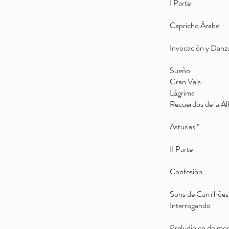
I Parte
Capricho Ár
Invocación 
Sueño Fr
Gran Vals
Lágrima
Recuerdos de la A
Asturias 
II Parte
Confesión
Sons de Car
Interrogando
Preludio en 